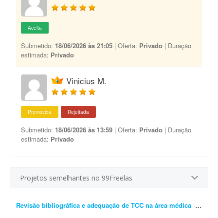
Aceita
Submetido:
18/06/2026 às 21:05
| Oferta:
Privado
| Duração
estimada:
Privado
Vinicius M.
Promovida
Rejeitada
Submetido:
18/06/2026 às 13:59
| Oferta:
Privado
| Duração
estimada:
Privado
Projetos semelhantes no 99Freelas
Revisão bibliográfica e adequação de TCC na área médica
- Revisão de TCC - 1ª etapa Tenho um TCC em andamento e preciso de um profissional para realizar a revisão e adequação do trabalho à cartilha da faculdade. N...