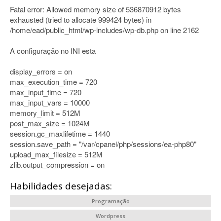
Fatal error: Allowed memory size of 536870912 bytes
exhausted (tried to allocate 999424 bytes) in
/home/ead/public_html/wp-includes/wp-db.php on line 2162
A configuração no INI esta
display_errors = on
max_execution_time = 720
max_input_time = 720
max_input_vars = 10000
memory_limit = 512M
post_max_size = 1024M
session.gc_maxlifetime = 1440
session.save_path = "/var/cpanel/php/sessions/ea-php80"
upload_max_filesize = 512M
zlib.output_compression = on
Habilidades desejadas:
Programação
Wordpress