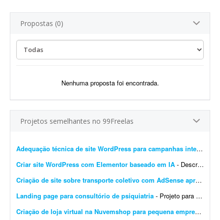
Propostas (0)
Nenhuma proposta foi encontrada.
Projetos semelhantes no 99Freelas
Adequação técnica de site WordPress para campanhas internacionais
Criar site WordPress com Elementor baseado em IA
- Descrição do Projeto: Candidate-se se você tem experiência comprovada com essa demanda. Envie junto à proposta sites que fez com Elementor, incluindo wireframes/ar...
Criação de site sobre transporte coletivo com AdSense aprovado
- 
Landing page para consultório de psiquiatria
- Projeto para criação de landing page para consultório de psiquiatria. Escopo do projeto: Desenvolvimento completo da landing page. Design moderno, limpo e com foco em convers&...
Criação de loja virtual na Nuvemshop para pequena empresa
- Prec