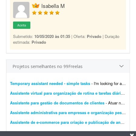
Isabella M
Aceita
Submetido:
10/05/2020 às 01:35
| Oferta:
Privado
| Duração
estimada:
Privado
Projetos semelhantes no 99Freelas
Temporary assistant needed - simple tasks
- I'm looking for a reliable person to help with a short-term project involving simple tasks. No previous experience or special skills are required. Clear instructions will be provided, and the...
Assistente virtual para organização de rotina e tarefas diárias
- Proc
Assistente para gestão de documentos de clientes
- Atuar no acompanhamento e gestão de documentos enviados por clientes do escritório, garantindo organização, padronização e controle eficiente dos arquivos:...
Assistente administrativa para empresas e organização pessoal
- P
Assistente de e-commerce para criação e publicação de anúncios (1 semana)