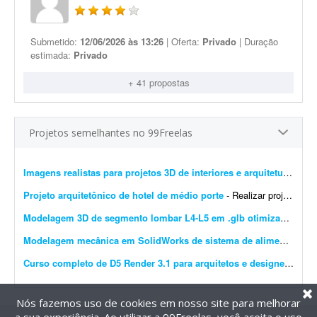
Submetido:
12/06/2026 às 13:26
| Oferta:
Privado
| Duração
estimada:
Privado
+ 41 propostas
Projetos semelhantes no 99Freelas
Imagens realistas para projetos 3D de interiores e arquitetura
- Busc
Projeto arquitetônico de hotel de médio porte
- Realizar projeto arquitetônico para hotel de médio porte e entregar os desenhos técnicos realizados em softwares de modelagem CAD/BIM. Você deverá entregar: * Rel...
Modelagem 3D de segmento lombar L4-L5 em .glb otimizado para WebGL
Modelagem mecânica em SolidWorks de sistema de alimentação industrial
Curso completo de D5 Render 3.1 para arquitetos e designers
- Est
Nós fazemos uso de cookies em nosso site para melhorar