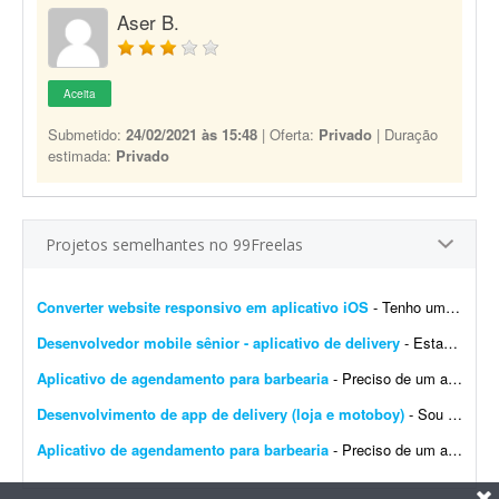
Aser B.
Aceita
Submetido:
24/02/2021 às 15:48
| Oferta:
Privado
| Duração
estimada:
Privado
Projetos semelhantes no 99Freelas
Converter website responsivo em aplicativo iOS
- Tenho um website responsivo e preciso transformá-lo em um aplicativo para iPhone, para poder publicá-lo na App Store.
Desenvolvedor mobile sênior - aplicativo de delivery
- Estamos iniciando o desenvolvimento de um aplicativo de delivery de grande porte e buscamos um profissional (ou pequena equipe) com experiência comprovada em projetos complexos. Requisitos o...
Aplicativo de agendamento para barbearia
- Preciso de um aplicativo para gerenciar e agendar horários na minha barbearia. Já tenho um site, mas desejo um aplicativo específico para agendamentos.
Desenvolvimento de app de delivery (loja e motoboy)
- Sou subgerente de pizzaria há mais de 6 anos, conheço todos os detalhes e problemas reais do serviço. Preciso criar um sistema prático com interface simples, letras gran...
Aplicativo de agendamento para barbearia
- Preciso de um aplicativo para agendamento da minha barbearia. Já tenho um site, mas preciso mesmo de um aplicativo.