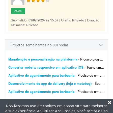
Aceita
Submetido:
01/07/2024 às 15:57
| Oferta:
Privado
| Duração
estimada:
Privado
Projetos semelhantes no 99Freelas
Manutenção e personalização na plataforma
- Procuro programador com experiência comprovada na plataforma GPSWOX. O trabalho consiste em realizar manutenção, correções, personalizações e atualiz...
Converter website responsivo em aplicativo iOS
- Tenho um website responsivo e preciso transformá-lo em um aplicativo para iPhone, para poder publicá-lo na App Store.
Aplicativo de agendamento para barbearia
- Preciso de um aplicativo para gerenciar e agendar horários na minha barbearia. Já tenho um site, mas desejo um aplicativo específico para agendamentos.
Desenvolvimento de app de delivery (loja e motoboy)
- Sou subgerente de pizzaria há mais de 6 anos, conheço todos os detalhes e problemas reais do serviço. Preciso criar um sistema prático com interface simples, letras gran...
Aplicativo de agendamento para barbearia
- Preciso de um aplicativo para agendamento da minha barbearia. Já tenho um site, mas preciso mesmo de um aplicativo.
Nós fazemos uso de cookies em nosso site para melhorar
a sua experiência. Ao utilizar a 99Freelas, você aceita o uso
@2014-2026 99Freelas. Todos os direitos reservados.