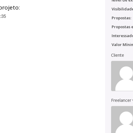
Nível de ex
projeto:
Visibilidad
:35
Propostas:
Propostas e
Interessado
Valor Míni
Cliente
Freelancer