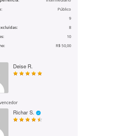
periência:
Intermediário
e:
Público
9
xcluídas:
8
s:
10
mo:
R$ 50,00
Deise R.
 vencedor
Richar S.