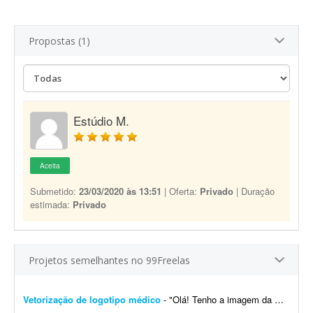
Propostas (1)
Estúdio M.
Aceita
Submetido:
23/03/2020 às 13:51
| Oferta:
Privado
| Duração
estimada:
Privado
Projetos semelhantes no 99Freelas
Vetorização de logotipo médico
- "Olá! Tenho a imagem da minha logomarca recentemente alterada por IA em alta resolução, mas preciso do arquivo base vetorizado para garantir qualidade na reproduç&a...