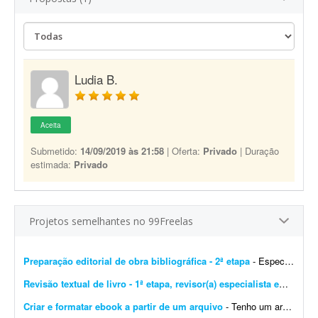
Ludia B.
Aceita
Submetido:
14/09/2019 às 21:58
| Oferta:
Privado
| Duração
estimada:
Privado
Projetos semelhantes no 99Freelas
Preparação editorial de obra bibliográfica - 2ª etapa
- Especializado em obras bibliográficas. Importante! Serão aceitas apenas propostas de profissionais com formação ou experiência comprovada em preparaç&atil...
Revisão textual de livro - 1ª etapa, revisor(a) especialista em Português
Criar e formatar ebook a partir de um arquivo
- Tenho um arquivo para transformar em ebook. O objetivo será revisar a língua portuguesa, editar e formatar o conteúdo e gerar um ebook pronto para qualquer plataforma, incluin...