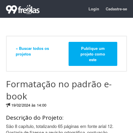
Login
Cadastre-se
« Buscar todos os
Publique um
projetos
projeto como
este
Formatação no padrão e-
book
19/02/2024 às 14:00
Descrição do Projeto:
São 8 capítulo, totalizando 65 páginas em fonte arial 12.
Gostaria de fizesse a revisão ortográfica, pontuação,