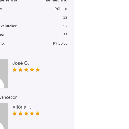
periência:
Intermediário
e:
Público
53
xcluídas:
52
s:
66
mo:
R$ 50,00
José C.
 vencedor
Vitória T.