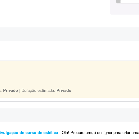
a:
Privado
| Duração estimada:
Privado
vulgação de curso de estética
- Olá! Procuro um(a) designer para criar uma apresentação comercial em PDF para d