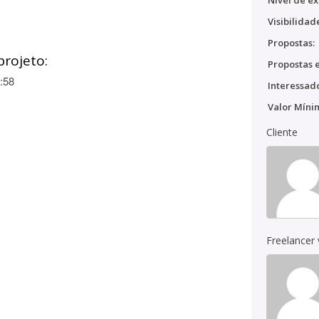
Nível de ex
Visibilidad
Propostas:
projeto:
Propostas e
:58
Interessado
Valor Míni
Cliente
Freelancer