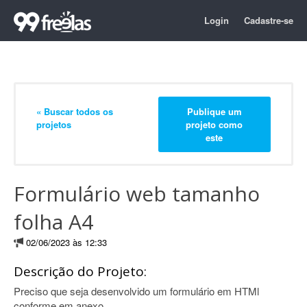
Login
Cadastre-se
« Buscar todos os
Publique um
projetos
projeto como
este
Formulário web tamanho
folha A4
02/06/2023 às 12:33
Descrição do Projeto:
Preciso que seja desenvolvido um formulário em HTMl
conforme em anexo.