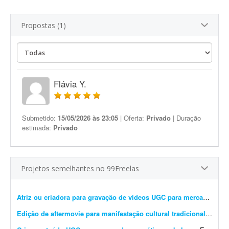
Propostas (1)
Flávia Y.
Submetido:
15/05/2026 às 23:05
| Oferta:
Privado
| Duração
estimada:
Privado
Projetos semelhantes no 99Freelas
Atriz ou criadora para gravação de vídeos UGC para mercado imobiliário
Edição de aftermovie para manifestação cultural tradicional
- Procu