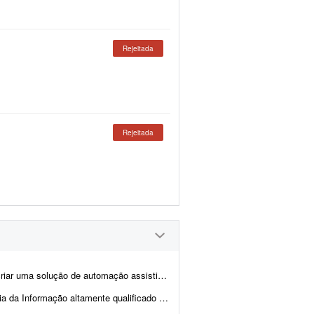
Rejeitada
Rejeitada
sso de preenchimento de dados no sistema CPROEIS. O objetivo principal &ea...
 realizar um trabalho com duração de uma semana. Espera-se execução ...