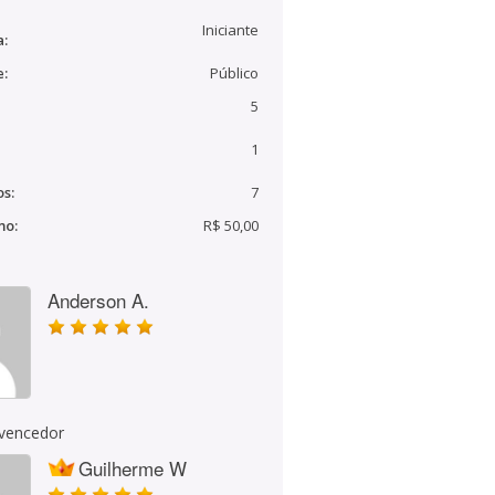
Iniciante
a:
e:
Público
5
1
s:
7
mo:
R$ 50,00
Anderson A.
 vencedor
Guilherme W