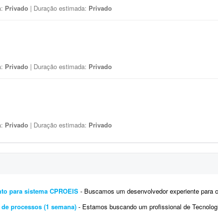
a:
Privado
| Duração estimada:
Privado
a:
Privado
| Duração estimada:
Privado
a:
Privado
| Duração estimada:
Privado
nto para sistema CPROEIS
- Buscamos um desenvolvedor experiente para criar uma solução de automação assistida para o proce
 de processos (1 semana)
- Estamos buscando um profissional de Tecnologia da Informação altamente qualificado para