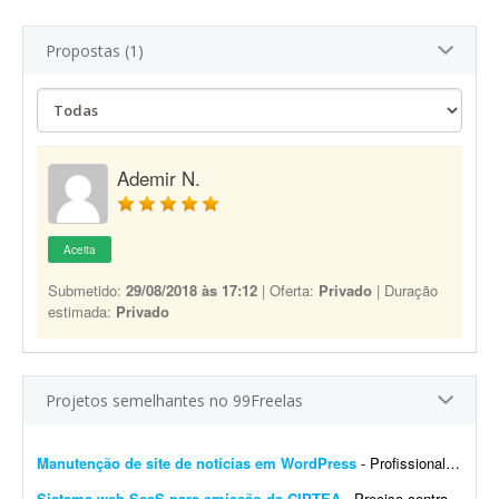
Propostas (1)
Ademir N.
Aceita
Submetido:
29/08/2018 às 17:12
| Oferta:
Privado
| Duração
estimada:
Privado
Projetos semelhantes no 99Freelas
Manutenção de site de notícias em WordPress
- Profissional para realizar manutenção, configuração de automações, melhoria visual e atualização de site de notícias em WordPress. At...
Sistema web SaaS para emissão da CIPTEA
- Preciso contratar um desenvolvedor ou equipe para criar um sistema web (SaaS multi-tenant) voltado para a emissão digital da CIPTEA (Carteira de Identificação da Pessoa com Tra...