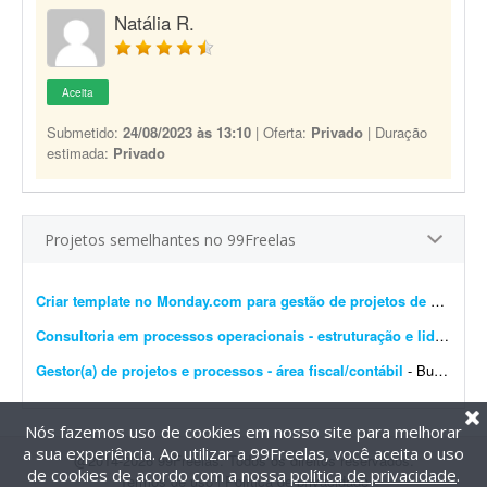
Natália R.
Aceita
Submetido:
24/08/2023 às 13:10
| Oferta:
Privado
| Duração
estimada:
Privado
Projetos semelhantes no 99Freelas
Criar template no Monday.com para gestão de projetos de marketing digital
Consultoria em processos operacionais - estruturação e liderança
-
Gestor(a) de projetos e processos - área fiscal/contábil
- Buscamos um(a) profissional experiente em gestão de projetos e processos, com conhecimento e vivência na área fiscal/contábil, para nos ajudar na estruturaçã...
Nós fazemos uso de cookies em nosso site para melhorar
a sua experiência. Ao utilizar a 99Freelas, você aceita o uso
@2014-2026 99Freelas. Todos os direitos reservados.
de cookies de acordo com a nossa
política de privacidade
.
Termos de uso
|
Política de privacidade