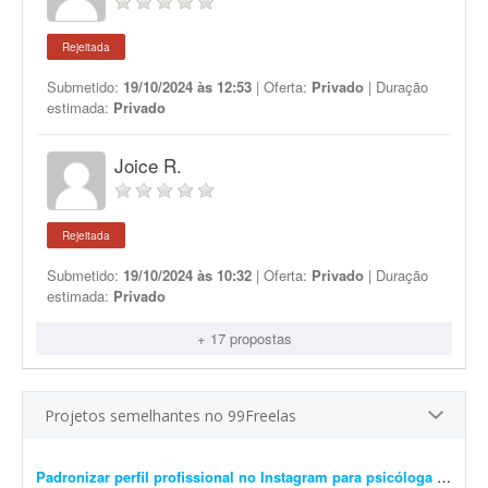
Rejeitada
Submetido:
19/10/2024 às 12:53
| Oferta:
Privado
| Duração
estimada:
Privado
Joice R.
Rejeitada
Submetido:
19/10/2024 às 10:32
| Oferta:
Privado
| Duração
estimada:
Privado
+ 17 propostas
Projetos semelhantes no 99Freelas
Padronizar perfil profissional no Instagram para psicóloga
- Procuro freelancer com experiência em Instagram para psicólogos ou outros profissionais da saúde. O trabalho inclui reorganizar o perfil, melhorar a bio e os destaques, padroniz...