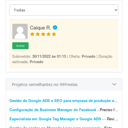
Caique R.
Aceita
Submetido:
30/11/2022 às 01:15
| Oferta:
Privado
| Duração
estimada:
Privado
Projetos semelhantes no 99Freelas
Gestão de Google ADS e SEO para empresa de produção audiovisual
Configuração de Business Manager do Facebook
- Preciso fazer disparo de mensagens através da API do Meta. Já tenho o sistema, no entanto meu Business Manager do Facebook está desorganizado, com muitas contas de portfó...
Especialista em Google Tag Manager e Google ADS
- - Revisão da instalação atual do Google Tag Manager (GTM). - Integração entre o GTM, o Google Analytics 4 (GA4) e o Google Ads. - Configuração das p...
Gestão de contas no Mercado Livre para assessoria
- Estamos buscando um profissional para cuidar da gestão das contas de nossos clientes no Mercado Livre. ### Atividades * Gestão e otimização dos anúncios; * Cria...