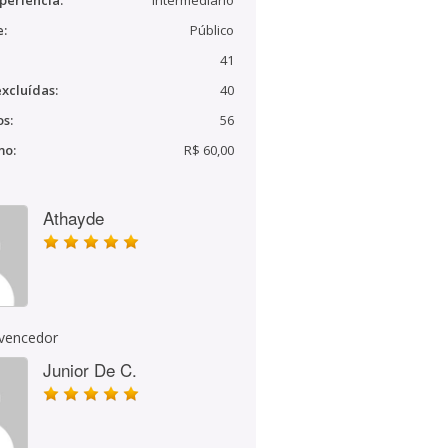
periência:
Intermediário
e:
Público
41
xcluídas:
40
s:
56
mo:
R$ 60,00
Athayde
 vencedor
Junior De C.