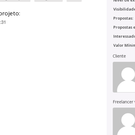
Nível de ex
Visibilidad
projeto:
Propostas:
:31
Propostas e
Interessado
Valor Míni
Cliente
Freelancer