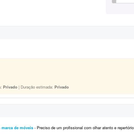
a:
Privado
| Duração estimada:
Privado
ra marca de móveis
- Preciso de um profissional com olhar atento e repertório refinado em design e arquitetura para repensar e