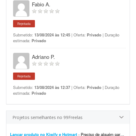
Fabio A.
Rejeitada
Submetido:
13/08/2024 às 12:45
| Oferta:
Privado
| Duração
estimada:
Privado
Adriano P.
Rejeitada
Submetido:
13/08/2024 às 12:37
| Oferta:
Privado
| Duração
estimada:
Privado
Projetos semelhantes no 99Freelas
Lançar produto no Kiwify e Hotmart
- Preciso de alguém para me ajudar a lançar um produto no Kiwify e na Hotmart já neste final de semana. Já tenho os vídeos e preciso subir todo o conteúdo n...