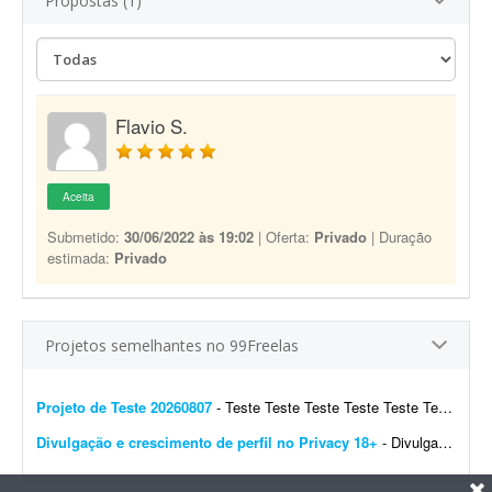
Propostas (1)
Flavio S.
Aceita
Submetido:
30/06/2022 às 19:02
| Oferta:
Privado
| Duração
estimada:
Privado
Projetos semelhantes no 99Freelas
Projeto de Teste 20260807
- Teste Teste Teste Teste Teste Teste Teste Teste Teste Teste Teste Teste Teste Teste Teste Teste Teste Teste Teste Teste
Divulgação e crescimento de perfil no Privacy 18+
- Divulgação do meu perfil no Privacy para público adulto (18+), com o objetivo de aumentar a base de assinantes e o engajamento. Busco estratégias de marketing, capta&cce...