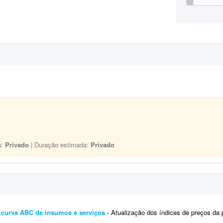
a:
Privado
| Duração estimada:
Privado
r curva ABC de insumos e serviços
- Atualização dos índices de preços da planilha anexa para 06/2026, visto 