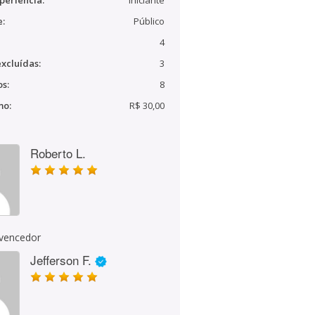
periência:
Iniciante
e:
Público
4
xcluídas:
3
s:
8
mo:
R$ 30,00
Roberto L.
 vencedor
Jefferson F.