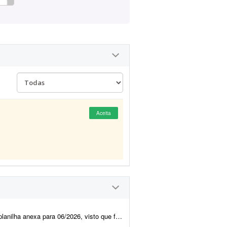
Aceita
que foi feita em 11/2025 com os índices do período. Também é necess&a...