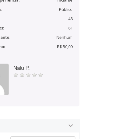
periência:
Iniciante
e:
Público
48
s:
61
ante:
Nenhum
mo:
R$ 50,00
Nalu P.