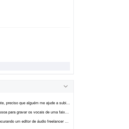
as 10 faixas no Spotify, organizadas em dois álbuns: - 1 álbu...
toral. Dou preferência por voz feminina, mas também esto...
 para realizar a limpeza e o tratamento das minhas narraçõe...