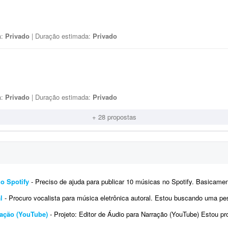
a:
Privado
| Duração estimada:
Privado
a:
Privado
| Duração estimada:
Privado
+ 28 propostas
no Spotify
- Preciso de ajuda para publicar 10 músicas no Spotify. Basicamente, preciso que alguém me ajude a subir ess
l
- Procuro vocalista para música eletrônica autoral. Estou buscando uma pessoa para gravar os vocais de uma faixa au
ração (YouTube)
- Projeto: Editor de Áudio para Narração (YouTube) Estou procurando um editor de áudio freelancer