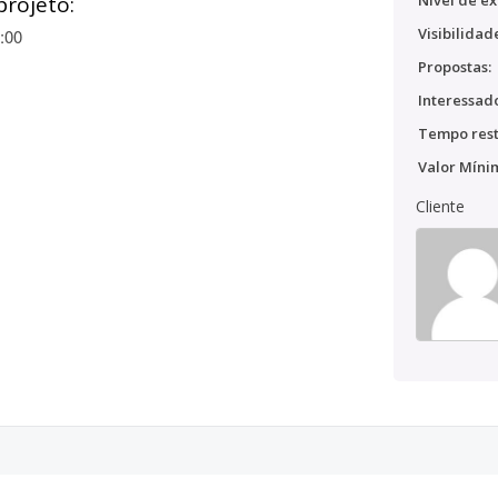
projeto:
Nível de ex
Visibilidad
:00
Propostas:
Interessado
Tempo rest
Valor Míni
Cliente