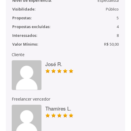
Nível de experiência:
Especialista
Visibilidade:
Público
Propostas:
5
Propostas excluídas:
4
Interessados:
8
Valor Mínimo:
R$ 50,00
Cliente
José R.
Freelancer vencedor
Thamires L.