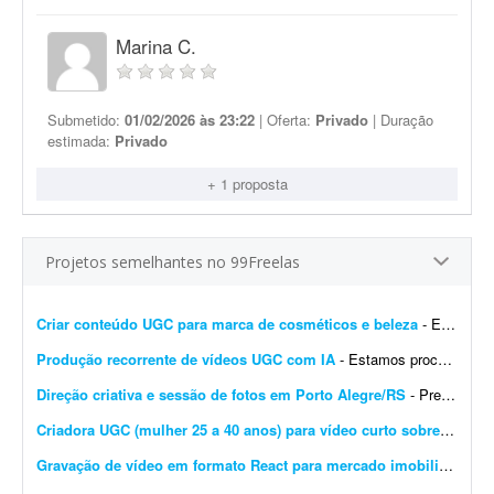
Marina C.
Submetido:
01/02/2026 às 23:22
| Oferta:
Privado
| Duração
estimada:
Privado
+ 1 proposta
Projetos semelhantes no 99Freelas
Criar conteúdo UGC para marca de cosméticos e beleza
- Estamos procurando criadoras UGC para produzir vídeos de beleza e cosméticos para a marca Rainha Nativa. - Nicho: beleza e cosméticos - Conteúdos: naturais, demonstra&c...
Produção recorrente de vídeos UGC com IA
- Estamos procurando um(a) profissional para produção recorrente de **vídeos UGC com Inteligência Artificial para anúncios de e-commerce**. Os vídeos dever&a...
Direção criativa e sessão de fotos em Porto Alegre/RS
- Preciso de um profissional com olhar contemporâneo para a fotografia e referências em design e arquitetura para fotografar os 4 sócios da minha marca de móveis de design. ...
Criadora UGC (mulher 25 a 40 anos) para vídeo curto sobre viagem
Gravação de vídeo em formato React para mercado imobiliário
- Bu