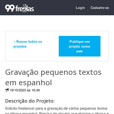
Login
Cadastre-se
« Buscar todos os
Publique um
projetos
projeto como
este
Gravação pequenos textos
em espanhol
19/10/2023 às 16:49
Descrição do Projeto:
Solicito freelancer para a gravação de vários pequenos textos
no idioma espanhol. Preciso de alguém que domine o idioma e