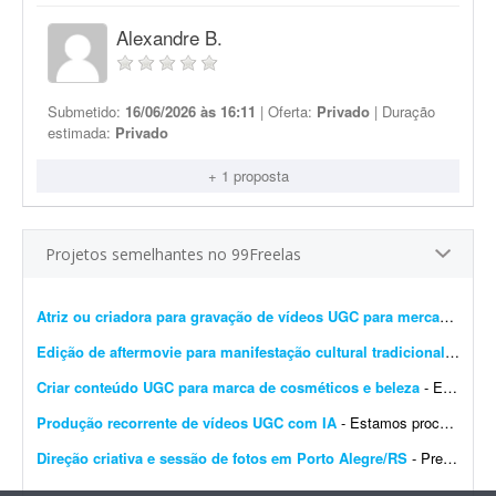
Alexandre B.
Submetido:
16/06/2026 às 16:11
| Oferta:
Privado
| Duração
estimada:
Privado
+ 1 proposta
Projetos semelhantes no 99Freelas
Atriz ou criadora para gravação de vídeos UGC para mercado imobiliário
Edição de aftermovie para manifestação cultural tradicional
- Procu
Criar conteúdo UGC para marca de cosméticos e beleza
- Estamos procurando criadoras UGC para produzir vídeos de beleza e cosméticos para a marca Rainha Nativa. - Nicho: beleza e cosméticos - Conteúdos: naturais, demonstra&c...
Produção recorrente de vídeos UGC com IA
- Estamos procurando um(a) profissional para produção recorrente de **vídeos UGC com Inteligência Artificial para anúncios de e-commerce**. Os vídeos dever&a...
Direção criativa e sessão de fotos em Porto Alegre/RS
- Preciso de um profissional com olhar contemporâneo para a fotografia e referências em design e arquitetura para fotografar os 4 sócios da minha marca de móveis de design. ...