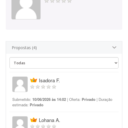
Propostas (4)
Isadora F.
Submetido:
10/06/2026 às 14:02
| Oferta:
Privado
| Duração
estimada:
Privado
Lohana A.