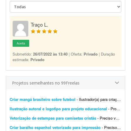
Traço L.
Aceita
Submetido:
26/07/2022 às 13:40
| Oferta:
Privado
| Duração
estimada:
Privado
Projetos semelhantes no 99Freelas
Criar mangá brasileiro sobre futebol
- Ilustrador(a) para criação de mangá brasileiro de futebol - parceria de longo prazo Estou desenvolvendo um mangá brasileiro de futebol original, com foco em uma hist&oa...
Ilustração autoral e logotipo para projeto educacional
- Procuro um(a) profissional para desenvolver duas artes autorais para projetos educacionais. A primeira será uma ilustração para ser utilizada como fundo de página da mi...
Vetorização de estampas para camisetas cristãs
- Preciso vetorizar duas estampas para camisetas streetwear com temática cristã. Já tenho os mockups e as referências. Preciso receber os arquivos finais nos formatos AI, P...
Criar baralho espanhol vetorizado para impressão
- Preciso de alguém que saiba criar um baralho espanhol vetorizado para impressão. Preciso dos arquivos em formato vetorial e também em PNG de alta resolução. Favo...