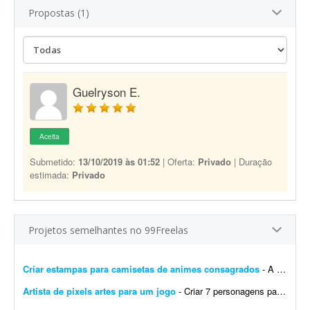
Propostas (1)
Guelryson E.
Aceita
Submetido:
13/10/2019 às 01:52
| Oferta:
Privado
| Duração
estimada:
Privado
Projetos semelhantes no 99Freelas
Criar estampas para camisetas de animes consagrados
- A ideia é criar oito artes para camisetas oversized para quatro animes consagrados diferentes. São quatro ilustrações maiores para as costas e quatro menores para o lado...
Artista de pixels artes para um jogo
- Criar 7 personagens para um jogo, em pixel art e assets para os 7 personagens (estilo caixa de dialogo como do stardew Valley)