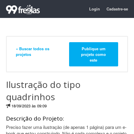
Login
Cadastre-se
« Buscar todos os
Publique um
projetos
projeto como
este
Ilustração do tipo
quadrinhos
18/09/2023 às 09:09
Descrição do Projeto:
Preciso fazer uma ilustração (de apenas 1 página) para um e-
book que estou construindo. Não é nada complexo e o projeto