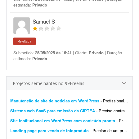
estimada:
Privado
Samuel S
Rejeitada
Submetido:
25/05/2025 às 16:41
| Oferta:
Privado
| Duração
estimada:
Privado
Projetos semelhantes no 99Freelas
Manutenção de site de notícias em WordPress
- Profissional para realizar manutenção, configuração de automações, melhoria visual e atualização de site de notícias em WordPress. At...
Sistema web SaaS para emissão da CIPTEA
- Preciso contratar um desenvolvedor ou equipe para criar um sistema web (SaaS multi-tenant) voltado para a emissão digital da CIPTEA (Carteira de Identificação da Pessoa com Tra...
Site institucional em WordPress com conteúdo pronto
- Preciso de um desenvolvedor WordPress para criar um site institucional simples, de aproximadamente 5 páginas (Home). - O projeto é cultural (Cuidadores da Memória - Encontro R...
Landing page para venda de infoproduto
- Preciso de um profissional que crie uma landing page com foco em conversão para um infoproduto. A página deve ter conteúdo e layout focados em vendas, com elementos que incent...