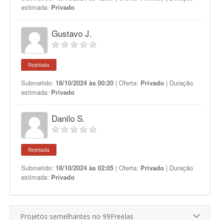
estimada:
Privado
Gustavo J.
Rejeitada
Submetido:
18/10/2024 às 00:20
| Oferta:
Privado
| Duração
estimada:
Privado
Danilo S.
Rejeitada
Submetido:
18/10/2024 às 02:05
| Oferta:
Privado
| Duração
estimada:
Privado
Projetos semelhantes no 99Freelas