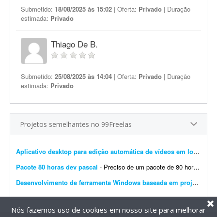
Submetido:
18/08/2025 às 15:02
| Oferta:
Privado
| Duração
estimada:
Privado
Thiago De B.
Submetido:
25/08/2025 às 14:04
| Oferta:
Privado
| Duração
estimada:
Privado
Projetos semelhantes no 99Freelas
Aplicativo desktop para edição automática de vídeos em lotes
- Pro
Pacote 80 horas dev pascal
- Preciso de um pacote de 80 horas para desenvolvimento e consultoria em pascal. Desenvolvedor terá flexibilidade de horario, desenvolvendo e auxiliando no desenvolvimento de pequenos pacotes ...
Desenvolvimento de ferramenta Windows baseada em projeto open source
Nós fazemos uso de cookies em nosso site para melhorar