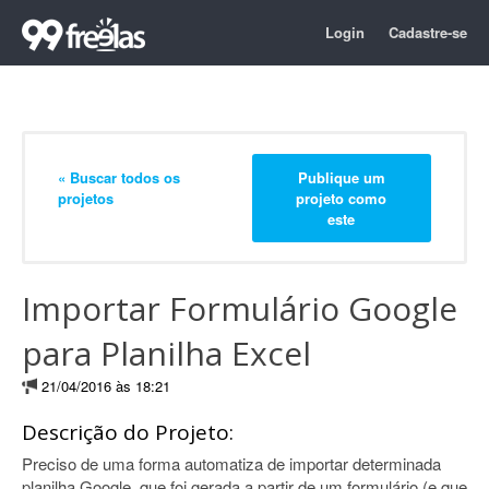
Login
Cadastre-se
« Buscar todos os
Publique um
projetos
projeto como
este
Importar Formulário Google
para Planilha Excel
21/04/2016 às 18:21
Descrição do Projeto:
Preciso de uma forma automatiza de importar determinada
planilha Google, que foi gerada a partir de um formulário (e que