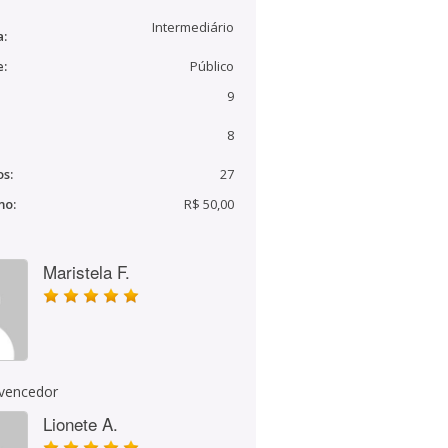
Intermediário
a:
e:
Público
9
8
s:
27
mo:
R$ 50,00
Maristela F.
 vencedor
Lionete A.