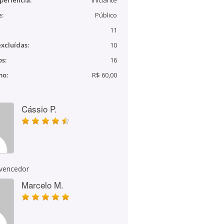
periência:
Iniciante
e:
Público
11
xcluídas:
10
s:
16
mo:
R$ 60,00
Cássio P.
 vencedor
Marcelo M.