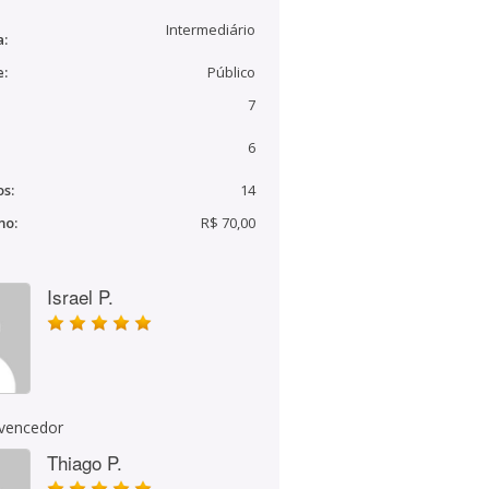
Intermediário
a:
e:
Público
7
6
s:
14
mo:
R$ 70,00
Israel P.
 vencedor
Thiago P.