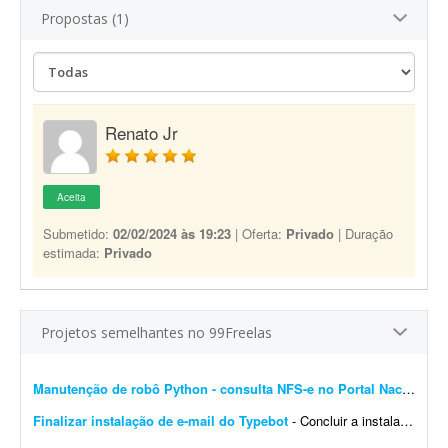
Propostas (1)
Renato Jr
Aceita
Submetido:
02/02/2024 às 19:23
| Oferta:
Privado
| Duração
estimada:
Privado
Projetos semelhantes no 99Freelas
Manutenção de robô Python - consulta NFS-e no Portal Nacional
- 
Finalizar instalação de e-mail do Typebot
- Concluir a instalação de e-mail do Typebot. Configurar SMTP, validar o envio de mensagens e integrar a funcionalidade com a instância atual. Entregar documentação ...