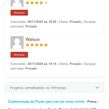
Rejeitada
Submetido:
29/11/2024 às 18:35
| Oferta:
Privado
| Duração
estimada:
Privado
Walison
Rejeitada
Submetido:
29/11/2024 às 19:14
| Oferta:
Privado
| Duração
estimada:
Privado
Projetos semelhantes no 99Freelas
Customização do Fluxer para uso em curso online
- Procuro desenvolvedor para fazer algumas customizações na API do Fluxer (fluxer.app) para uso em um curso online. A ideia é manter praticamente toda a estrutura atual da plata...