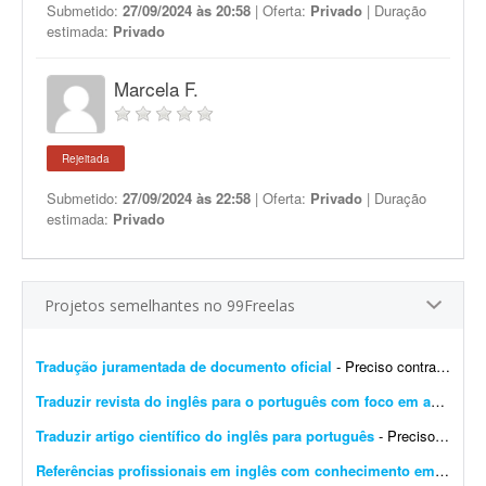
Submetido:
27/09/2024 às 20:58
| Oferta:
Privado
| Duração
estimada:
Privado
Marcela F.
Rejeitada
Submetido:
27/09/2024 às 22:58
| Oferta:
Privado
| Duração
estimada:
Privado
Projetos semelhantes no 99Freelas
Tradução juramentada de documento oficial
- Preciso contratar um tradutor público juramentado para realizar a tradução oficial de um documento. O documento será utilizado para fins oficiais, portanto a tradu&cced...
Traduzir revista do inglês para o português com foco em aprendizagem
Traduzir artigo científico do inglês para português
- Preciso de alguém com experiência em tradução de artigos científicos. Necessito traduzir um artigo do inglês para o português, preservando o rigor term...
Referências profissionais em inglês com conhecimento em mídia paga