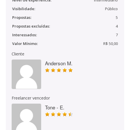
Nível de experiência:
Intermediário
Visibilidade:
Público
Propostas:
5
Propostas excluídas:
4
Interessados:
7
Valor Mínimo:
R$ 50,00
Cliente
Anderson M.
Freelancer vencedor
Tone - E.