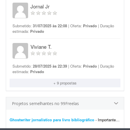
Jornal Jr
Submetido:
31/07/2025 às 22:08
| Oferta:
Privado
| Duração
estimada:
Privado
Viviane T.
Submetido:
28/07/2025 às 22:39
| Oferta:
Privado
| Duração
estimada:
Privado
+ 9 propostas
Projetos semelhantes no 99Freelas
Ghostwriter jornalístico para livro bibliográfico
- Importante! Serão aceitas apenas propostas de profissionais com formação acadêmica em Jornalismo e registro profissional ativo (DRT ou MTB). É obrigatório...