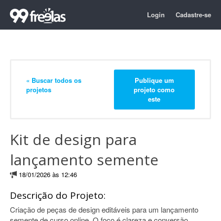
Login
Cadastre-se
« Buscar todos os
Publique um
projetos
projeto como
este
Kit de design para
lançamento semente
18/01/2026 às 12:46
Descrição do Projeto:
Criação de peças de design editáveis para um lançamento
semente de curso online. O foco é clareza e conversão.