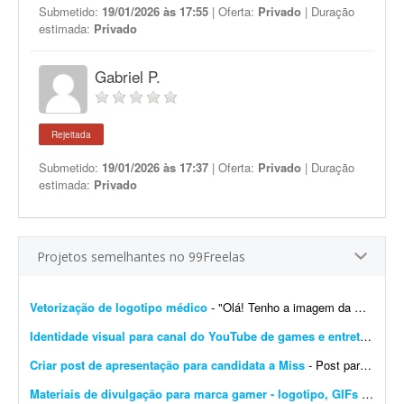
Submetido:
19/01/2026 às 17:55
| Oferta:
Privado
| Duração
estimada:
Privado
Gabriel P.
Rejeitada
Submetido:
19/01/2026 às 17:37
| Oferta:
Privado
| Duração
estimada:
Privado
Projetos semelhantes no 99Freelas
Vetorização de logotipo médico
- "Olá! Tenho a imagem da minha logomarca recentemente alterada por IA em alta resolução, mas preciso do arquivo base vetorizado para garantir qualidade na reproduç&a...
Identidade visual para canal do YouTube de games e entretenimento
Criar post de apresentação para candidata a Miss
- Post para candidata a Miss com a foto da candidata no centro, destacando sua beleza e contendo o nome Kaylana. O objetivo é apresentar a candidata e estimular a torcida.
Materiais de divulgação para marca gamer - logotipo, GIFs e banners