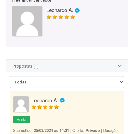
Freelancer vencedor
Leonardo A.
Propostas (1)
Leonardo A.
Aceita
Submetido:
25/03/2024 às 14:31
| Oferta:
Privado
| Duração