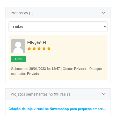
Propostas (1)
Elivyhê H.
Aceita
Submetido:
20/01/2023 às 12:47
| Oferta:
Privado
| Duração
estimada:
Privado
Projetos semelhantes no 99Freelas
Criação de loja virtual na Nuvemshop para pequena empresa
- Prec