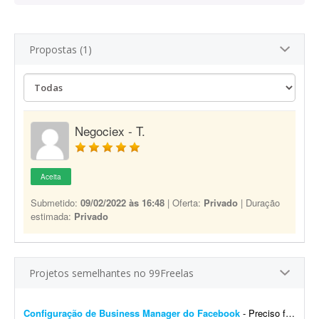
Propostas (1)
Negociex - T.
Aceita
Submetido:
09/02/2022 às 16:48
| Oferta:
Privado
| Duração
estimada:
Privado
Projetos semelhantes no 99Freelas
Configuração de Business Manager do Facebook
- Preciso fazer disparo de mensagens através da API do Meta. Já tenho o sistema, no entanto meu Business Manager do Facebook está desorganizado, com muitas contas de portfó...