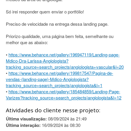
Só irei responder quem enviar o portfólio!
Preciso de velocidade na entrega dessa landing page.
Priorizo qualidade, uma página bem feita, semelhante ou
melhor que as abaixo:
•
https://www.behance.net/gallery/196947119/Landing-page-
Mdico-Dra-Larissa-Angiologista?
tracking_source=search_projects|angiologista+vascular&l=20
•
https://www.behance.net/gallery/199817547/Pagina-de-
vendas-(landing-page)-Mdico-Angiologista?
tracking_source=search_projects|angiologista&l=1
•
https://www.behance.net/gallery/185484859/Landing-Page-
Varizes?tracking_source=search_projects|angiologista&l=12
Atividades do cliente nesse projeto:
Última visualização:
08/09/2024 às 21:49
Última interação:
16/09/2024 às 08:30