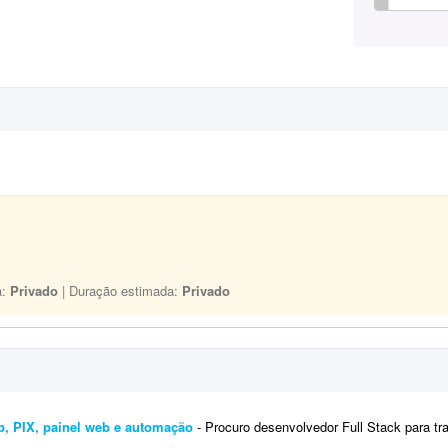
a:
Privado
| Duração estimada:
Privado
p, PIX, painel web e automação
- Procuro desenvolvedor Full Stack para transformar a documentação existente em um sis