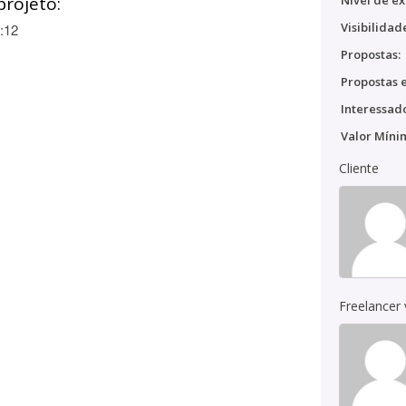
projeto:
Nível de ex
Visibilidad
:12
Propostas:
Propostas e
Interessado
Valor Míni
Cliente
Freelancer