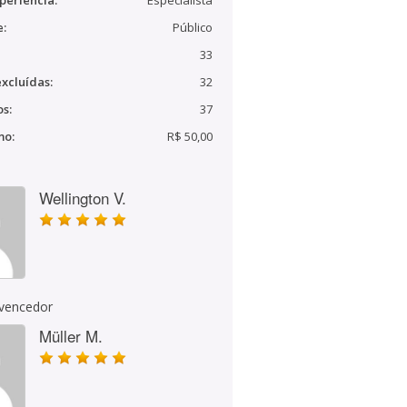
periência:
Especialista
e:
Público
33
xcluídas:
32
s:
37
mo:
R$ 50,00
Wellington V.
 vencedor
Müller M.