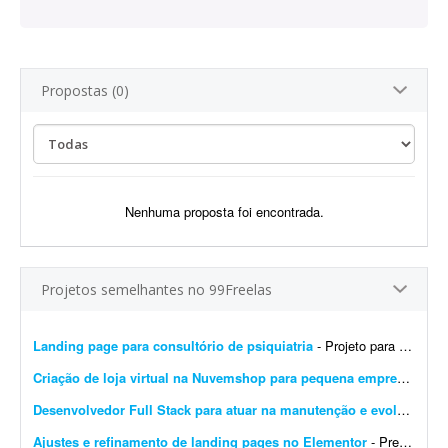
Propostas (0)
Nenhuma proposta foi encontrada.
Projetos semelhantes no 99Freelas
Landing page para consultório de psiquiatria
- Projeto para criação de landing page para consultório de psiquiatria. Escopo do projeto: Desenvolvimento completo da landing page. Design moderno, limpo e com foco em convers&...
Criação de loja virtual na Nuvemshop para pequena empresa
- Prec
Desenvolvedor Full Stack para atuar na manutenção e evolução de uma plataforma SaaS
Ajustes e refinamento de landing pages no Elementor
- Preciso de alguém para finalizar o desenvolvimento de 14 landing pages no Elementor. É um projeto rápido e de baixa complexidade. O cenário atual: As páginas j&...